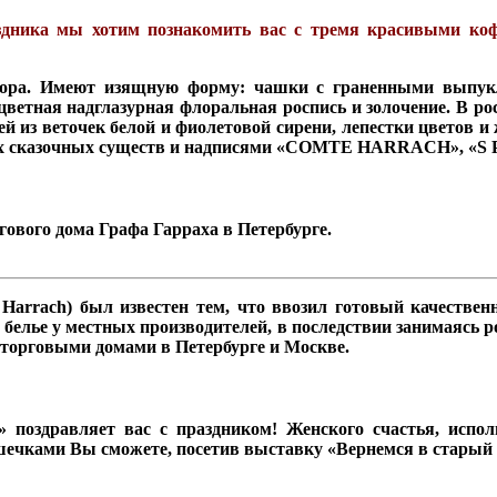
аздника мы хотим познакомить вас с тремя красивыми к
фора. Имеют изящную форму: чашки с граненными выпук
ветная надглазурная флоральная роспись и золочение. В ро
 из веточек белой и фиолетовой сирени, лепестки цветов и
м двух сказочных существ и надписями «СOMTE HARRACH», 
гового дома Графа Гарраха в Петербурге.
Harrach) был известен тем, что ввозил готовый качестве
белье у местных производителей, в последствии занимаясь р
торговыми домами в Петербурге и Москве.
поздравляет вас с праздником! Женского счастья, исполн
чками Вы сможете, посетив выставку «Вернемся в старый 