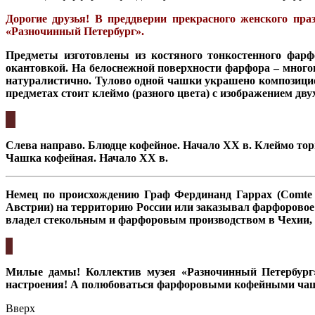
Дорогие друзья! В преддверии прекрасного женского пр
«Разночинный Петербург».
Предметы изготовлены из костяного тонкостенного фар
окантовкой. На белоснежной поверхности фарфора – многоц
натуралистично. Тулово одной чашки украшено композицией
предметах стоит клеймо (разного цвета) с изображение
Слева направо. Блюдце кофейное. Начало XX в. Клеймо тор
Чашка кофейная. Начало XX в.
Немец по происхождению Граф Фердинанд Гаррах (Comte 
Австрии) на территорию России или заказывал фарфоровое 
владел стекольным и фарфоровым производством в Чехии, 
Милые дамы! Коллектив музея «Разночинный Петербург» 
настроения! А полюбоваться фарфоровыми кофейными чаше
Вверх