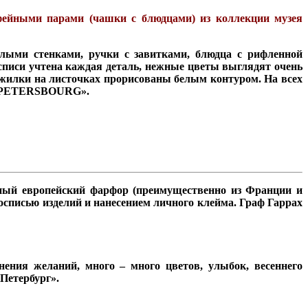
офейными парами (чашки с блюдцами) из коллекции музея
лыми стенками, ручки с завитками, блюдца с рифленной
списи учтена каждая деталь, нежные цветы выглядят очень
 жилки на листочках прорисованы белым контуром. На всех
«S PETERSBOURG».
нный европейский фарфор (преимущественно из Франции и
осписью изделий и нанесением личного клейма. Граф Гаррах
ения желаний, много – много цветов, улыбок, весеннего
Петербург».