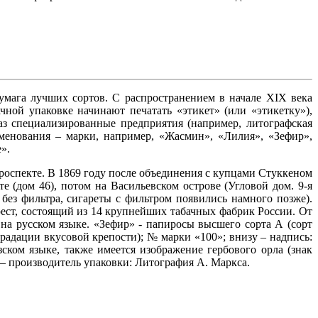
бумага лучших сортов. С распространением в начале XIX века
чной упаковке начинают печатать «этикет» (или «этикетку»),
 специализированные предприятия (например, литографская
менования – марки, например, «Жасмин», «Лилия», «Зефир»,
».
проспекте. В 1869 году после объединения с купцами Стуккеном
(дом 46), потом на Васильевском острове (Угловой дом. 9-я
без фильтра, сигареты с фильтром появились намного позже).
ест, состоящий из 14 крупнейших табачных фабрик России. От
на русском языке. «Зефир» - папиросы высшего сорта А (сорт
радации вкусовой крепости); № марки «100»; внизу – надпись:
зском языке, также имеется изображение гербового орла (знак
– производитель упаковки: Литография А. Маркса.