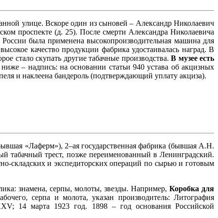
анной улице. Вскоре один из сыновей – Александр Николаевич
ком проспекте (д. 25). После смерти Александра Николаевича
 в России была применена высокопроизводительная машина для
высокое качество продукции фабрика удостаивалась наград. В
рое стало скупать другие табачные производства.
В музее есть
 ниже – надпись: на основании статьи 940 устава об акцизных
пеля и наклеена бандероль (подтверждающий уплату акциза).
ывшая «Лаферм»), 2–ая государственная фабрика (бывшая А.Н.
ный табачный трест, позже переименованный в Ленинградский.
тно-складских и экспедиторских операций по сырью и готовым
лика: знамена, серпы, молоты, звезды. Например,
Коробка для
бочего, серпа и молота, указан производитель: Литография
XV; 14 марта 1923 год. 1898 – год основания Российской