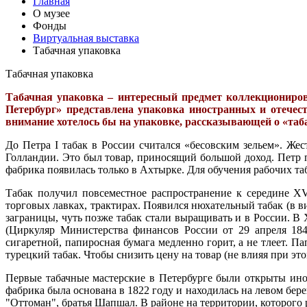
Главная
О музее
Фонды
Виртуальная выставка
Табачная упаковка
Табачная упаковка
Табачная упаковка – интересный предмет коллекциониров
Петербург» представлена упаковка иностранных и отечест
внимание хотелось бы на упаковке, рассказывающей о «таб
До Петра I табак в России считался «бесовским зельем». Же
Голландии. Это был товар, приносящий большой доход. Петр 
фабрика появилась только в Ахтырке. Для обучения рабочих та
Табак получил повсеместное распространение к середине X
торговых лавках, трактирах. Появился нюхательный табак (в 
заграницы, чуть позже табак стали выращивать и в России. В
(Циркуляр Министерства финансов России от 29 апреля 18
сигаретной, папиросная бумага медленно горит, а не тлеет. 
турецкий табак. Чтобы снизить цену на товар (не влияя при эт
Первые табачные мастерские в Петербурге были открыты ино
фабрика была основана в 1822 году и находилась на левом бер
"Оттоман", братья Шапшал. В районе на территории, которого