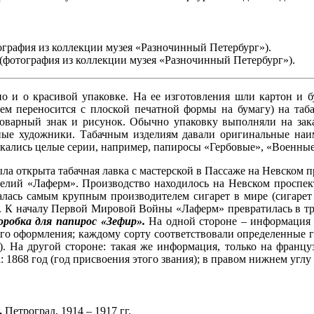
графия из коллекции музея «Разночинный Петербург»).
(фотография из коллекции музея «Разночинный Петербург»).
но и о красивой упаковке. На ее изготовления шли картон и 
ем переносится с плоской печатной формы на бумагу) на таба
арный знак и рисунок. Обычно упаковку выполняли на заказ
ные художники. Табачным изделиям давали оригинальные наи
кались целые серии, например, папиросы «Гербовые», «Военные
ыла открыта табачная лавка с мастерской в Пассаже на Невском 
лий «Лаферм». Производство находилось на Невском проспекте 
лась самым крупным производителем сигарет в мире (сигарет 
ом. К началу Первой Мировой Войны «Лаферм» превратилась в тр
оробка для папирос «Зефир».
На одной стороне – информация 
него оформления; каждому сорту соответствовали определенные г
а). На другой стороне: такая же информация, только на францу
68 год (год присвоения этого звания); в правом нижнем углу 
.
Петроград, 1914 – 1917 гг.