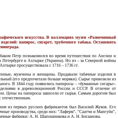
рафического искусства. В коллекциях музея «Разночинный
зделий: папирос, сигарет, трубочного табака. Остановить
енинграда.
табаком Петр познакомился во время путешествия по Англии и
 Петербурге и Ахтырке (Украина). Но из – за Северной войны
Ахтырке просуществовала с 1716 – 1736 гг.
военные, мужчины и женщины. Продавали табачные изделия в
ельный (его предпочитали больше моряки). Сырье привозили из
льного. В 1844 году появились папиросы – «бумажные сигары».
изделиями в дореволюционной России и СССР. В отличие от
нции. Цены на папиросы зависели от сырья. Самым дорогим был
 с отечественным.
дним из первых русских фабрикантов был Василий Жуков. Его
ачные производства, среди них: "Лаферм", "Саатчи и Мангуби",
ачные фабрики: А. Н. Шапошникова и А. Н. Богданова.