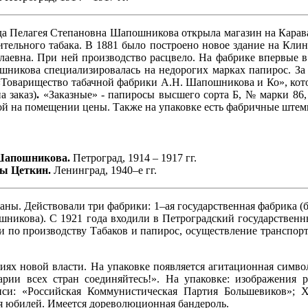
гда Пелагея Степановна Шапошникова открыла магазин на Карав
ельного табака. В 1881 было построено новое здание на Клинс
олаевна. При ней производство расцвело. На фабрике впервые
никова специализировалась на недорогих марках папирос. За 
«Товарищество табачной фабрики А.Н. Шапошникова и Ко», кото
 заказ)
.
«Заказные» - папиросы высшего сорта Б, № марки 86,
ной на помещении цены. Также на упаковке есть фабричные штем
 Шапошникова.
Петроград, 1914 – 1917 гг.
ры Цеткин.
Ленинград, 1940–е гг.
ны. Действовали три фабрики: 1–ая государственная фабрика (б
ошникова). С 1921 года входили в Петроградский государствен
 по производству Табаков и папирос, осуществление транспор
иях новой власти. На упаковке появляется агитационная симво
ии всех стран соединяйтесь!». На упаковке: изображения ра
и: «Российская Коммунистическая Партия Большевиков»; X
я юбилей. Имеется дореволюционная бандероль.