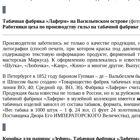
Табачная фабрика «Лаферм» на Васильевском острове
(фото
Работники цеха по производству гильз на табачной фабрике
Производители заботились не только о качестве продукции, 
литографии (способ печати, при котором краска под давлени
содержащую текстовую информацию продукте, фирменный тов
мастерская Маркуса). К оформлению привлекались и извест
«Шутка», «Любочка», «Каир», «Кино» и многие другие. Выпус
В Петербурге в 1852 году бароном Гупман – де – Вальбеллем б
и Шписом было создано «Товарищество фабрик табачных изде
линия ВО, 40; Средний пр. ВО, 36). Фабрика «Лаферм» счита
Продукция была известна не только в России, но и за рубеж
табачной фабрики «Лаферм» в музейной коллекции имеется
к
табачных изделий зависел от состава табаков, формата, внеш
«Вес табака в 1000 штук – 1 ф. 24 зол. (1 фунт 24 золотник
Поставщика Двора Его ИМПЕРАТОРСКОГО Величества), дата: 18
Коробка для папирос «Зефир». Табачная фабрика «
Лаферм
»