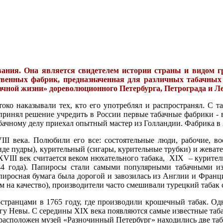
ания. Она является свидетелем истории страны и видом г
венных фабрик, предназначенная для различных табачных и
ачной жизни» дореволюционного Петербурга, Петрограда и Л
стоко наказывали тех, кто его употреблял и распространял. С 
принял решение учредить в России первые табачные фабрики - в
бачному делу приехал опытный мастер из Голландии. Фабрика в 
VIII века. Полюбили его все: состоятельные люди, рабочие, 
виде пудры), курительный (сигары, курительные трубки) и жеват
 XVIII век считается веком нюхательного табака, XIX – курите
44 года). Папиросы стали самыми популярными табачными 
Папиросная бумага была дорогой и завозилась из Англии и Фра
ом на качество), производители часто смешивали турецкий табак
странцами в 1765 году, где производили крошечный табак. О
егу Невы. С середины XIX века появляются самые известные таб
 расположен музей «Разночинный Петербург» находились две таб