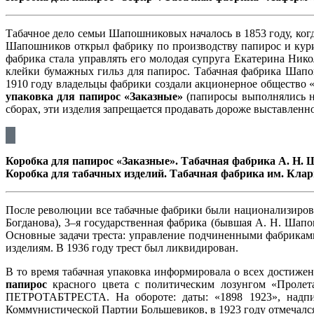
Табачное дело семьи Шапошниковых началось в 1853 году, ко
Шапошников открыл фабрику по производству папирос и курит
фабрика стала управлять его молодая супруга Екатерина Ник
клейки бумажных гильз для папирос. Табачная фабрика Шапош
1910 году владельцы фабрики создали акционерное общество 
упаковка для папирос «Заказные»
(папиросы выполнялись на
сборах, эти изделия запрещается продавать дороже выставлен
Коробка для папирос «Заказные». Табачная фабрика А. Н.
Коробка для табачных изделий. Табачная фабрика им. Кла
После революции все табачные фабрики были национализирова
Богданова), 3–я государственная фабрика (бывшая А. Н. Шап
Основные задачи треста: управление подчиненными фабриками
изделиям. В 1936 году трест был ликвидирован.
В то время табачная упаковка информировала о всех достижен
папирос
красного цвета с политическим лозунгом «Пролетар
ПЕТРОТАБТРЕСТА. На обороте: даты: «1898 1923», надпис
Коммунистической Партии Большевиков, в 1923 году отмечалс