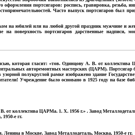
го оформления портсигаров: роспись, гравировка, резьба, 
достопримечательностей. Часто выпуск портсигаров был п
ом на юбилей или на любой другой праздник мужчине и жен
ые на поверхность портсигаров дарственные надписи, м
ись
ю, которая гласит
: «тов. Одинцову А. В. от коллектива 
Центральных авторемонтных мастерских (ЦАРМ). Портсигар б
 узорной полукруглой рамке изображено здание Государст
итатели! Учреждени
е было основано в 1925 году на базе б
. от коллектива ЦАРМа. 1. Х. 1956 г.» . Завод Металлодеталь,
1950-е гг.
 Ленина в Москве. Завод Металлодеталь, Москва, 1950-е гг.