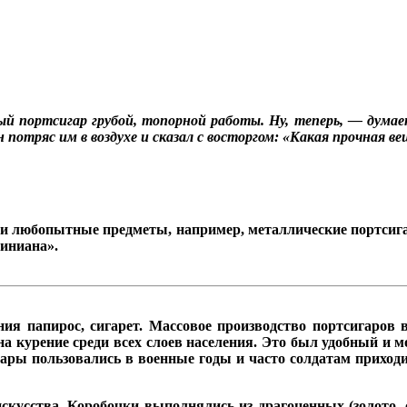
ный
портсигар
грубой, топорной работы. Ну, теперь, — думае
 потряс им в воздухе и сказал с восторгом: «Какая прочная ве
 и любопытные предметы, например, металлические портсиг
иниана».
ия папирос, сигарет. Массовое производство портсигаров 
 курение среди всех слоев населения. Это был удобный и м
гары пользовались в военные годы и часто солдатам приход
кусства. Коробочки выполнялись из драгоценных (золото, се