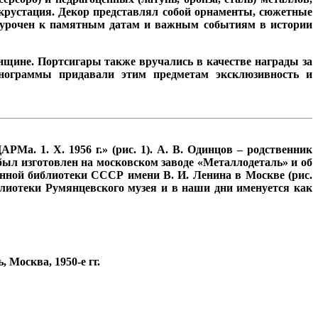
инкрустация. Декор представлял собой орнаменты, сюжетные
риурочен к памятным датам и важным событиям в истории
щине. Портсигары также вручались в качестве награды за
онограммы придавали этим предметам эксклюзивность и
ЦАРМа. 1. Х. 1956 г.»
(рис. 1).
А. В. Одинцов – родственник
ыл изготовлен на московском заводе «Металлодеталь» и об
венной библиотеки СССР имени В. И. Ленина в Москве
(рис.
иблиотеки Румянцевского музея и в наши дни именуется как
 Москва, 1950-е гг.