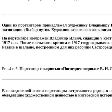
Один из портсигаров принадлежал художнику Владимиру
экспозиции «Выбор пути». Художник
всю свою жизнь писал
На портсигаре изображен Владимир Ильич, сидящий у костр
1917 г.-». После июльского кризиса в 1917 году, скрываяс
Разлив в шалаше, построенном для них рабочим Сестрорец
Рис.4 и 5.
Портсигар с надписью «Последнее подполье В. И. Л
В повседневной жизни портсигары встречаются редко, в 
обладавшие художественной ценностью и интересной истор