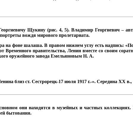
Георгиевичу
Щуки
ну
(рис. 4, 5).
Владимир
Георгиевич – авт
 портреты вождя мирового пролетариата.
а на фоне шалаша. В правом нижнем углу есть надпись: «Посл
ь от Временного правительства, Ленин вместе со своим сора
кого оружейного завода Емельяновым Н. А.
енина близ ст. Сестрорецк-17 июля 1917 г.-». Середина XX в.
основном они находятся в музейных и частных коллекциях.
ией бытования.