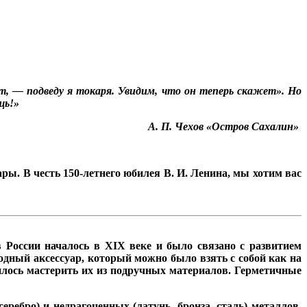
т, — подведу я токаря. Увидим, что он теперь скажет». Но
щь!»
А. П. Чехов «Остров Сахалин»
ары. В честь
150
-летнего
юбилея В. И. Ленина, мы хотим вас
в России началось в
XIX
веке и было связано с развитием
одный аксессуар, который можно было взять с собой как на
илось мастерить их из подручных материалов.
Герметичные
ребро) и недрагоценных (латунь, бронза, сталь) металлов,