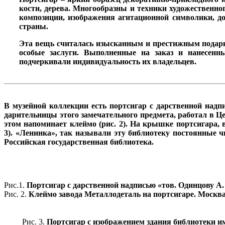
кости, дерева. Многообразны и техники художественно
композиции, изображения агитационной символики, 
страны.
Эта вещь считалась изысканным и престижным подарк
особые заслуги. Выполненные на заказ и нанесенн
подчеркивали индивидуальность их владельцев.
В музейной коллекции есть
портсигар с дарственной надп
дарительницы этого замечательного предмета, работал в 
этом напоминает клеймо
(рис. 2).
На крышке портсигара, в
3).
«Ленинка», так называли эту библиотеку постоянные ч
Российская государственная библиотека.
Рис.1.
Портсигар с дарственной надписью «тов. Одинцову А. В
Рис. 2.
Клеймо завода Металлодеталь на портсигаре. Москва, 
Рис. 3.
Портсигар с изображением здания библиотеки им.