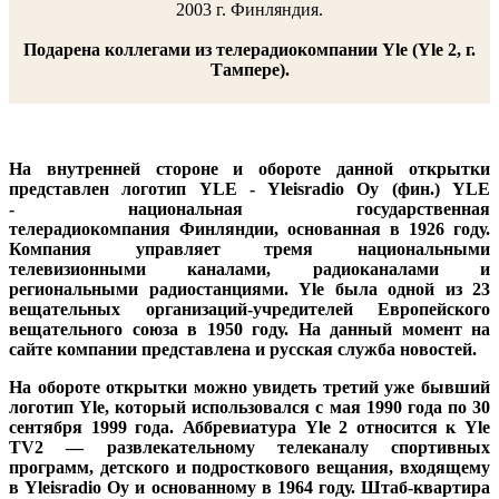
2003 г. Финляндия.
Подарена коллегами из телерадиокомпании
Yle
(Yle 2, г.
Тампере).
На внутренней стороне и обороте данной открытки
представлен логотип YLE - Yleisradio Oy (фин.) YLE
- национальная государственная
телерадиокомпания Финляндии, основанная в 1926 году.
Компания управляет тремя национальными
телевизионными каналами, радиоканалами и
региональными радиостанциями. Yle была одной из 23
вещательных организаций-учредителей Европейского
вещательного союза в 1950 году. На данный момент на
сайте компании представлена и русская служба новостей.
На обороте открытки можно увидеть третий уже бывший
логотип Yle, который использовался с мая 1990 года по 30
сентября 1999 года. Аббревиатура
Yle 2 относится к Yle
TV2 — развлекательному телеканалу спортивных
программ, детского и подросткового вещания, входящему
в Yleisradio Oy и основанному в 1964 году. Штаб-квартира