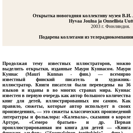
Открытка новогодняя коллективу музея В.И. 
Hyvaa
Joulua
ja
Onnellista
Uut
2003 г. Финляндия.
Подарена коллегами из телерадиокомпани
Продолжая тему известных иллюстраторов, можно
выделить открытки, изданные Маури Куннасом.
Маури
Куннас (
Mauri Kunnas - фин.
) — всемирно
известный финский писатель и художник-
иллюстратор. Книги писателя были переведены на 36
языков и изданы в во многих странах мира. Куннас
известен в первую очередь как автор большого количества
книг для детей, иллюстрированных им самим. Как
правило, сюжеты, которые автор использует в своих
произведениях, — это сюжеты классических произведений
литературы и фольклора: «Калевала», сказания о короле
Артуре, «Семеро братьев» и др. Первая
проиллюстрированная им книга для детей — «Книга
финских эльфов» (
"Suomalainen tonttukirja" - фин.
) —