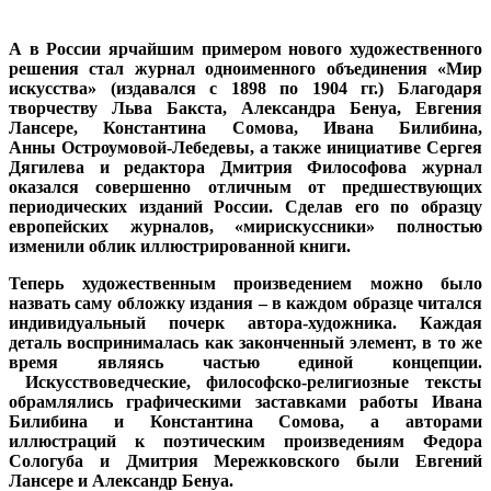
А в России ярчайшим примером нового художественного
решения стал журнал одноименного объединения «Мир
искусства» (издавался с 1898 по 1904 гг.) Благодаря
творчеству Льва Бакста, Александра Бенуа, Евгения
Лансере, Константина Сомова, Ивана Билибина,
Анны Остроумовой-Лебедевы, а также инициативе Сергея
Дягилева и редактора Дмитрия Философова журнал
оказался совершенно отличным от предшествующих
периодических изданий России. Сделав его по образцу
европейских журналов, «мирискуссники» полностью
изменили облик иллюстрированной книги.
Теперь художественным произведением можно было
назвать саму обложку издания – в каждом образце читался
индивидуальный почерк автора-художника. Каждая
деталь воспринималась как законченный элемент, в то же
время являясь частью единой концепции.
Искусствоведческие, философско-религиозные тексты
обрамлялись графическими заставками работы Ивана
Билибина и Константина Сомова, а авторами
иллюстраций к поэтическим произведениям Федора
Сологуба и Дмитрия Мережковского были Евгений
Лансере и Александр Бенуа.