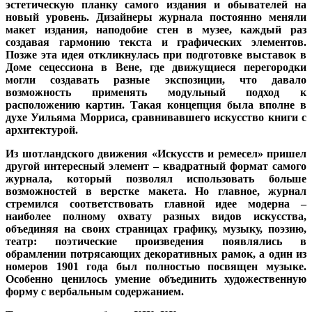
эстетическую планку самого издания и обывателей на
новый уровень.
Дизайнеры журнала постоянно меняли
макет издания, наподобие стен в музее, каждый раз
создавая гармонию текста и графических элементов.
Позже эта идея откликнулась при подготовке выставок в
Доме сецессиона в Вене, где движущиеся перегородки
могли создавать разные экспозиции, что давало
возможность применять модульный подход к
расположению картин. Такая концепция была вполне в
духе Уильяма Морриса, сравнивавшего искусство книги с
архитектурой.
Из шотландского движения «Искусств и ремесел» пришел
другой интересный элемент – квадратный формат самого
журнала, который позволял использовать больше
возможностей в верстке макета.
Но главное, журнал
стремился соответствовать главной идее модерна –
наиболее полному охвату разных видов искусства,
объединяя на своих страницах графику, музыку, поэзию,
театр: поэтические произведения появлялись в
обрамлении потрясающих декоративных рамок, а один из
номеров 1901 года был полностью посвящен музыке.
Особенно ценилось умение объединить художественную
форму с вербальным содержанием.