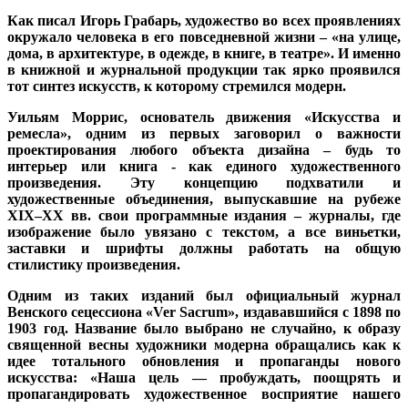
Как писал Игорь Грабарь, художество во всех проявлениях
окружало человека в его повседневной жизни – «на улице,
дома, в архитектуре, в одежде, в книге, в театре». И именно
в книжной и журнальной продукции так ярко проявился
тот синтез искусств, к которому стремился модерн.
Уильям Моррис, основатель движения «Искусства и
ремесла», одним из первых заговорил о важности
проектирования любого объекта дизайна – будь то
интерьер или книга - как единого художественного
произведения.
Эту концепцию подхватили и
художественные объединения, выпускавшие на рубеже
XIX
–
XX
вв. свои программные издания – журналы, где
изображение было увязано с текстом, а все виньетки,
заставки и шрифты должны работать на общую
стилистику произведения.
Одним из таких изданий был официальный журнал
Венского сецессиона «Ver Sacrum», издававшийся с 1898 по
1903 год. Название было выбрано не случайно, к образу
священной весны художники модерна обращались как к
идее тотального обновления и пропаганды нового
искусства: «Наша цель — пробуждать, поощрять и
пропагандировать художественное восприятие нашего