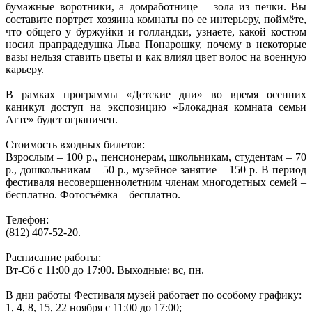
бумажные воротники, а домработнице – зола из печки. Вы
составите портрет хозяина комнаты по ее интерьеру, поймёте,
что общего у буржуйки и голландки, узнаете, какой костюм
носил прапрадедушка Льва Понарошку, почему в некоторые
вазы нельзя ставить цветы и как влиял цвет волос на военную
карьеру.
В рамках программы «Детские дни» во время осенних
каникул доступ на экспозицию «Блокадная комната семьи
Агте» будет ограничен.
Стоимость входных билетов:
Взрослым – 100 р., пенсионерам, школьникам, студентам – 70
р., дошкольникам – 50 р., музейное занятие – 150 р. В период
фестиваля несовершеннолетним членам многодетных семей –
бесплатно. Фотосъёмка – бесплатно.
Телефон:
(812) 407-52-20.
Расписание работы:
Вт-Сб с 11:00 до 17:00. Выходные: вс, пн.
В дни работы Фестиваля музей работает по особому графику:
1, 4, 8, 15, 22 ноября с 11:00 до 17:00;